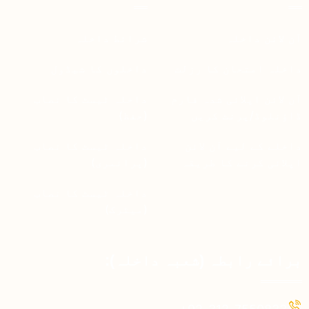
آن لائن داخلہ
شرائط داخلہ
داخلہ امتحان کا رزلٹ
داخلوں کا شیڈول
آن لائن اپلائی شدہ فارم
داخلہ ٹیسٹ کا نصاب
ڈاؤنلوڈ/پرنٹ کریں
(حفظ)
داخلے کے لیے آن لائن
داخلہ ٹیسٹ کا نصاب
اپلائی کرنے کا طریقہ
(پرائمری)
داخلہ ٹیسٹ کا نصاب
(میٹرک)
برائے رابطہ (شعبہ داخلہ):