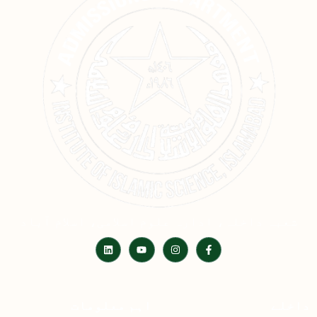
شعبہ داخلہ، ادارہ علوم اسلامی، اسلام آباد
داخلے
اہم معلومات